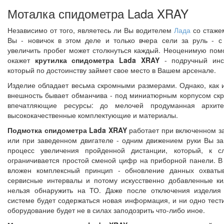
Моталка спидометра Lada XRAY
Независимо от того, являетесь ли Вы водителем
Лада
со стаже
Вы - новичок в этом деле и только вчера сели за руль - с
увеличить пробег может столкнуться каждый. Неоценимую по
окажет
крутилка спидометра Lada XRAY
- подручный инс
который по достоинству займет свое место в Вашем арсенале.
Изделие обладает весьма скромными размерами. Однако, как и
внешность бывает обманчива - под миниатюрным корпусом ск
впечатляющие ресурсы: до мелочей продуманная архите
высококачественные комплектующие и материалы.
Подмотка спидометра Lada XRAY
работает при включенном з
или при заведенном двигателе - одним движением руки Вы за
процесс увеличения пройденной дистанции, который, к с
ограничивается простой сменой цифр на приборной панели. В
вложен комплексный принцип - обновление данных охваты
сервисные интервалы и потому искусственно добавленные к
нельзя обнаружить на ТО. Даже после отключения изделия
системе будет содержаться новая информация, и ни одно тес
оборудование будет не в силах заподозрить что-либо иное.