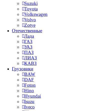
Suzuki
Toyota
Volkswagen
Volvo
Zotye
Отечественные
Лада
ГАЗ
УАЗ
ПАЗ
ЛИАЗ
КАВЗ
Грузовики
BAW
DAF
Foton
Hino
Hyundai
Isuzu
Iveco