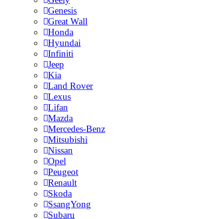
Genesis
Great Wall
Honda
Hyundai
Infiniti
Jeep
Kia
Land Rover
Lexus
Lifan
Mazda
Mercedes-Benz
Mitsubishi
Nissan
Opel
Peugeot
Renault
Skoda
SsangYong
Subaru