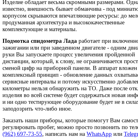
Изделие обладает весьма скромными размерами. Одна
известно, внешность бывает обманчива - под миниа
корпусом скрываются впечатляющие ресурсы: до мел
продуманная архитектура и высококачественные
комплектующие и материалы.
Подмотка спидометра Лада
работает при включенн
зажигании или при заведенном двигателе - одним дв
руки Вы запускаете процесс увеличения пройденной
дистанции, который, к слову, не ограничивается прос
сменой цифр на приборной панели. В аппарат вложен
комплексный принцип - обновление данных охватывае
сервисные интервалы и потому искусственно добавл
километры нельзя обнаружить на ТО. Даже после от
изделия во всей системе будет содержаться новая ин
и ни одно тестирующее оборудование будет не в сила
заподозрить что-либо иное.
Заказать наши приборы, которые помогут Вам самос
регулировать пробег, можно просто позвонить по те
(962) 697-73-55
, написать нам на
WhatsApp
или
Teleg