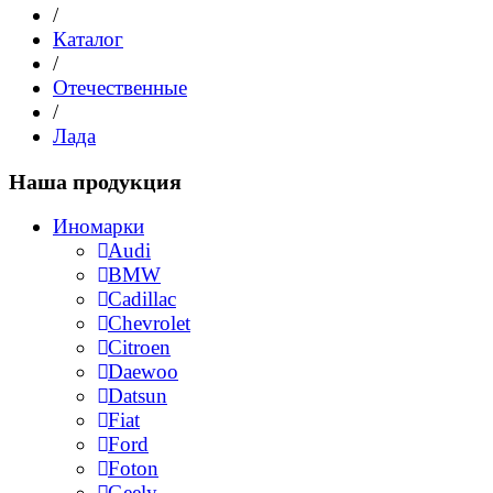
/
Каталог
/
Отечественные
/
Лада
Наша продукция
Иномарки
Audi
BMW
Cadillac
Chevrolet
Citroen
Daewoo
Datsun
Fiat
Ford
Foton
Geely