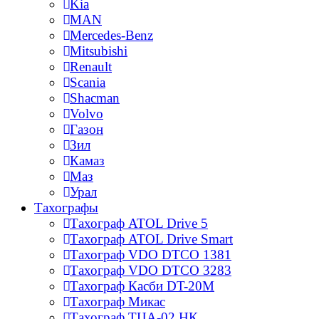
Kia
MAN
Mercedes-Benz
Mitsubishi
Renault
Scania
Shacman
Volvo
Газон
Зил
Камаз
Маз
Урал
Тахографы
Тахограф ATOL Drive 5
Тахограф ATOL Drive Smart
Тахограф VDO DTCO 1381
Тахограф VDO DTCO 3283
Тахограф Касби DT-20M
Тахограф Микас
Тахограф ТЦА-02 НК