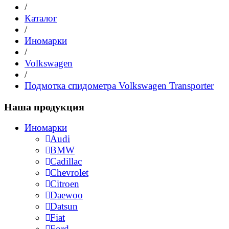
/
Каталог
/
Иномарки
/
Volkswagen
/
Подмотка спидометра Volkswagen Transporter
Наша продукция
Иномарки
Audi
BMW
Cadillac
Chevrolet
Citroen
Daewoo
Datsun
Fiat
Ford