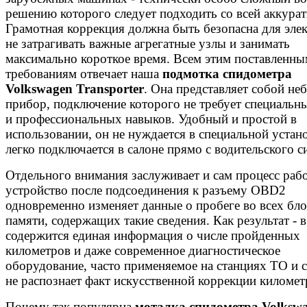
решению которого следует подходить со всей аккура
Грамотная коррекция должна быть безопасна для эле
не затрагивать важные агрегатные узлы и занимать
максимально короткое время. Всем этим поставленн
требованиям отвечает наша
подмотка спидометра
Volkswagen Transporter
. Она представляет собой н
прибор, подключение которого не требует специальн
и профессиональных навыков. Удобный и простой в
использовании, он не нуждается в специальной устан
легко подключается в салоне прямо с водительского с
Отдельного внимания заслуживает и сам процесс раб
устройство после подсоединения к разъему OBD2
одновременно изменяет данные о пробеге во всех бл
памяти, содержащих такие сведения. Как результат - 
содержится единая информация о числе пройденных
километров и даже современное диагностическое
оборудование, часто применяемое на станциях ТО и с
не распознает факт искусственной коррекции километ
Почему так популярна
моталка спидометра Volksw