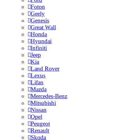
Foton
Geely
Genesis
Great Wall
Honda
Hyundai
Infiniti
Jeep
Kia
Land Rover
Lexus
Lifan
Mazda
Mercedes-Benz
Mitsubishi
Nissan
Opel
Peugeot
Renault
Skoda