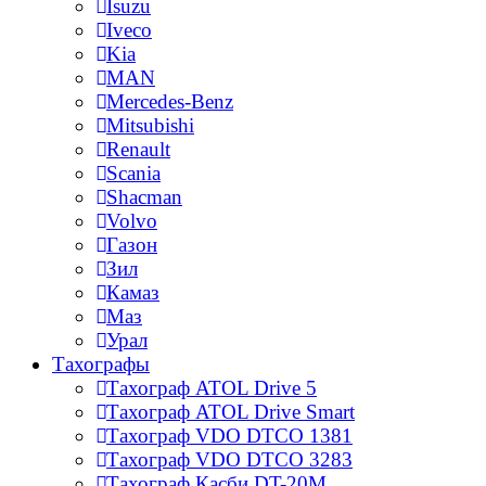
Isuzu
Iveco
Kia
MAN
Mercedes-Benz
Mitsubishi
Renault
Scania
Shacman
Volvo
Газон
Зил
Камаз
Маз
Урал
Тахографы
Тахограф ATOL Drive 5
Тахограф ATOL Drive Smart
Тахограф VDO DTCO 1381
Тахограф VDO DTCO 3283
Тахограф Касби DT-20M