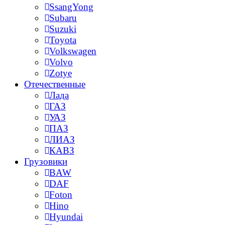
SsangYong
Subaru
Suzuki
Toyota
Volkswagen
Volvo
Zotye
Отечественные
Лада
ГАЗ
УАЗ
ПАЗ
ЛИАЗ
КАВЗ
Грузовики
BAW
DAF
Foton
Hino
Hyundai