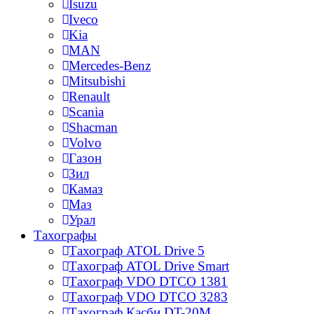
Isuzu
Iveco
Kia
MAN
Mercedes-Benz
Mitsubishi
Renault
Scania
Shacman
Volvo
Газон
Зил
Камаз
Маз
Урал
Тахографы
Тахограф ATOL Drive 5
Тахограф ATOL Drive Smart
Тахограф VDO DTCO 1381
Тахограф VDO DTCO 3283
Тахограф Касби DT-20M