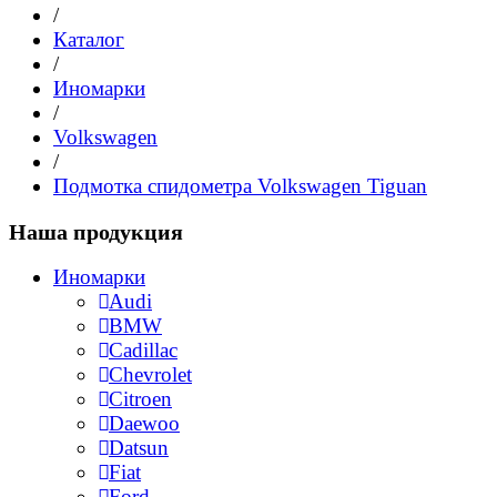
/
Каталог
/
Иномарки
/
Volkswagen
/
Подмотка спидометра Volkswagen Tiguan
Наша продукция
Иномарки
Audi
BMW
Cadillac
Chevrolet
Citroen
Daewoo
Datsun
Fiat
Ford