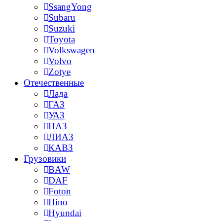
SsangYong
Subaru
Suzuki
Toyota
Volkswagen
Volvo
Zotye
Отечественные
Лада
ГАЗ
УАЗ
ПАЗ
ЛИАЗ
КАВЗ
Грузовики
BAW
DAF
Foton
Hino
Hyundai