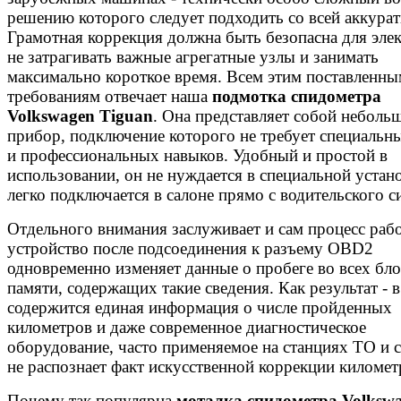
решению которого следует подходить со всей аккура
Грамотная коррекция должна быть безопасна для эле
не затрагивать важные агрегатные узлы и занимать
максимально короткое время. Всем этим поставленн
требованиям отвечает наша
подмотка спидометра
Volkswagen Tiguan
. Она представляет собой неболь
прибор, подключение которого не требует специальн
и профессиональных навыков. Удобный и простой в
использовании, он не нуждается в специальной устан
легко подключается в салоне прямо с водительского с
Отдельного внимания заслуживает и сам процесс раб
устройство после подсоединения к разъему OBD2
одновременно изменяет данные о пробеге во всех бл
памяти, содержащих такие сведения. Как результат - 
содержится единая информация о числе пройденных
километров и даже современное диагностическое
оборудование, часто применяемое на станциях ТО и с
не распознает факт искусственной коррекции километ
Почему так популярна
моталка спидометра Volksw