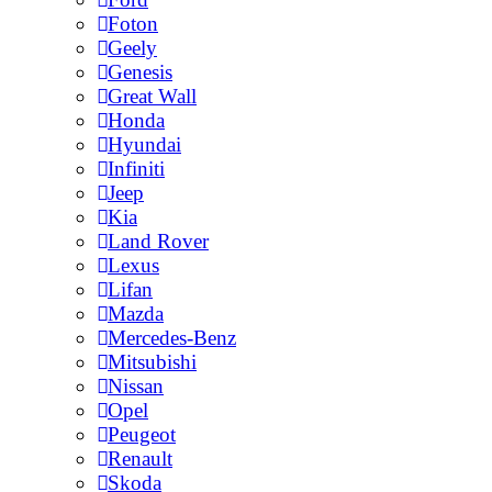
Foton
Geely
Genesis
Great Wall
Honda
Hyundai
Infiniti
Jeep
Kia
Land Rover
Lexus
Lifan
Mazda
Mercedes-Benz
Mitsubishi
Nissan
Opel
Peugeot
Renault
Skoda