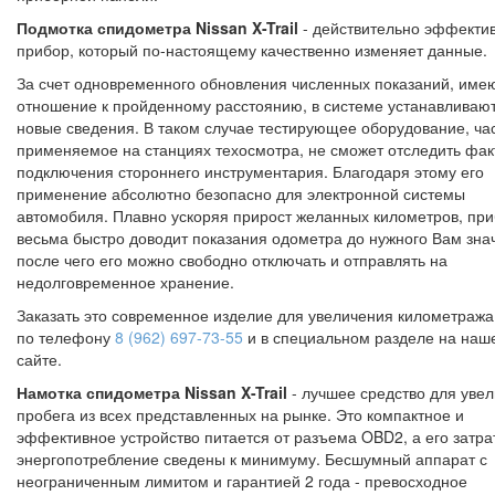
Подмотка спидометра Nissan X-Trail
- действительно эффекти
прибор, который по-настоящему качественно изменяет данные.
За счет одновременного обновления численных показаний, им
отношение к пройденному расстоянию, в системе устанавливаю
новые сведения. В таком случае тестирующее оборудование, ча
применяемое на станциях техосмотра, не сможет отследить фак
подключения стороннего инструментария. Благодаря этому его
применение абсолютно безопасно для электронной системы
автомобиля. Плавно ускоряя прирост желанных километров, пр
весьма быстро доводит показания одометра до нужного Вам зна
после чего его можно свободно отключать и отправлять на
недолговременное хранение.
Заказать это современное изделие для увеличения километраж
по телефону
8 (962) 697-73-55
и в специальном разделе на наш
сайте.
Намотка спидометра Nissan X-Trail
- лучшее средство для уве
пробега из всех представленных на рынке. Это компактное и
эффективное устройство питается от разъема OBD2, а его затра
энергопотребление сведены к минимуму. Бесшумный аппарат с
неограниченным лимитом и гарантией 2 года - превосходное