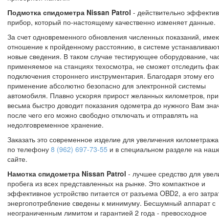
Подмотка спидометра Nissan Patrol
- действительно эффекти
прибор, который по-настоящему качественно изменяет данные.
За счет одновременного обновления численных показаний, им
отношение к пройденному расстоянию, в системе устанавливаю
новые сведения. В таком случае тестирующее оборудование, ча
применяемое на станциях техосмотра, не сможет отследить фак
подключения стороннего инструментария. Благодаря этому его
применение абсолютно безопасно для электронной системы
автомобиля. Плавно ускоряя прирост желанных километров, пр
весьма быстро доводит показания одометра до нужного Вам зна
после чего его можно свободно отключать и отправлять на
недолговременное хранение.
Заказать это современное изделие для увеличения километраж
по телефону
8 (962) 697-73-55
и в специальном разделе на наш
сайте.
Намотка спидометра Nissan Patrol
- лучшее средство для уве
пробега из всех представленных на рынке. Это компактное и
эффективное устройство питается от разъема OBD2, а его затра
энергопотребление сведены к минимуму. Бесшумный аппарат с
неограниченным лимитом и гарантией 2 года - превосходное