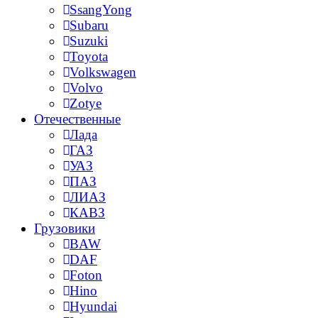
SsangYong
Subaru
Suzuki
Toyota
Volkswagen
Volvo
Zotye
Отечественные
Лада
ГАЗ
УАЗ
ПАЗ
ЛИАЗ
КАВЗ
Грузовики
BAW
DAF
Foton
Hino
Hyundai