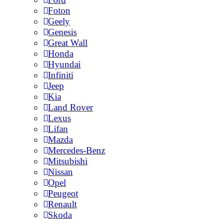
Foton
Geely
Genesis
Great Wall
Honda
Hyundai
Infiniti
Jeep
Kia
Land Rover
Lexus
Lifan
Mazda
Mercedes-Benz
Mitsubishi
Nissan
Opel
Peugeot
Renault
Skoda