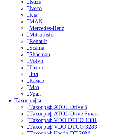
Isuzu
Iveco
Kia
MAN
Mercedes-Benz
Mitsubishi
Renault
Scania
Shacman
Volvo
Газон
Зил
Камаз
Маз
Урал
Тахографы
Тахограф ATOL Drive 5
Тахограф ATOL Drive Smart
Тахограф VDO DTCO 1381
Тахограф VDO DTCO 3283
Тахограф Касби DT-20M