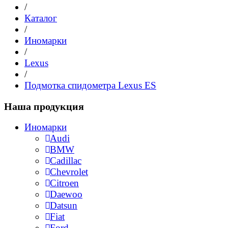
/
Каталог
/
Иномарки
/
Lexus
/
Подмотка спидометра Lexus ES
Наша продукция
Иномарки
Audi
BMW
Cadillac
Chevrolet
Citroen
Daewoo
Datsun
Fiat
Ford