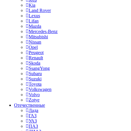
Kia
Land Rover
Lexus
Lifan
Mazda
Mercedes-Benz
Mitsubishi
Nissan
Opel
Peugeot
Renault
Skoda
SsangYong
Subaru
Suzuki
Toyota
Volkswagen
Volvo
Zotye
Отечественные
Лада
ГАЗ
УАЗ
ПАЗ