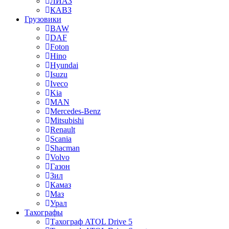
ЛИАЗ
КАВЗ
Грузовики
BAW
DAF
Foton
Hino
Hyundai
Isuzu
Iveco
Kia
MAN
Mercedes-Benz
Mitsubishi
Renault
Scania
Shacman
Volvo
Газон
Зил
Камаз
Маз
Урал
Тахографы
Тахограф ATOL Drive 5