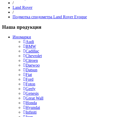
/
Land Rover
/
Подмотка спидометра Land Rover Evoque
Наша продукция
Иномарки
Audi
BMW
Cadillac
Chevrolet
Citroen
Daewoo
Datsun
Fiat
Ford
Foton
Geely
Genesis
Great Wall
Honda
Hyundai
Infiniti
Jeep