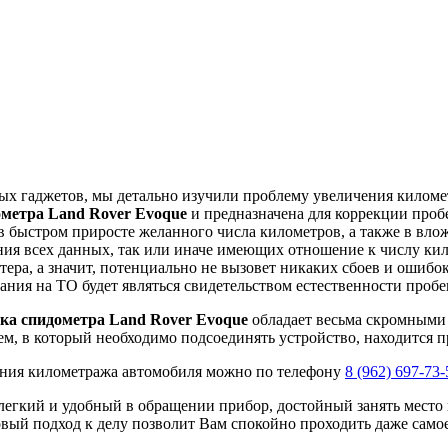
ых гаджетов, мы детально изучили проблему увеличения килом
ометра Land Rover Evoque
и предназначена для коррекции проб
 в быстром приросте желанного числа километров, а также в вл
ния всех данных, так или иначе имеющих отношение к числу ки
ра, а значит, потенциально не вызовет никаких сбоев и ошибок.
ания на ТО будет являться свидетельством естественности пробе
ка спидометра Land Rover Evoque
обладает весьма скромными 
ем, в который необходимо подсоединять устройство, находится п
ения километража автомобиля можно по телефону
8 (962) 697-73-
легкий и удобный в обращении прибор, достойный занять место 
овый подход к делу позволит Вам спокойно проходить даже самое