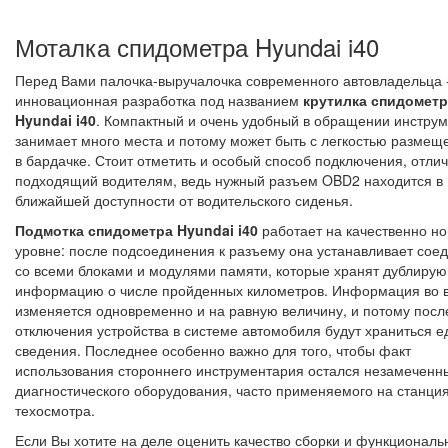
Моталка спидометра Hyundai i40
Перед Вами палочка-выручалочка современного автовладельца 
инновационная разработка под названием
крутилка спидометр
Hyundai i40
. Компактный и очень удобный в обращении инструм
занимает много места и потому может быть с легкостью размещ
в бардачке. Стоит отметить и особый способ подключения, отли
подходящий водителям, ведь нужный разъем OBD2 находится в
ближайшей доступности от водительского сиденья.
Подмотка спидометра Hyundai i40
работает на качественно н
уровне: после подсоединения к разъему она устанавливает сое
со всеми блоками и модулями памяти, которые хранят дублиру
информацию о числе пройденных километров. Информация во в
изменяется одновременно и на равную величину, и потому посл
отключения устройства в системе автомобиля будут храниться 
сведения. Последнее особенно важно для того, чтобы факт
использования стороннего инструментария остался незамеченн
диагностического оборудования, часто применяемого на станци
техосмотра.
Если Вы хотите на деле оценить качество сборки и функционал