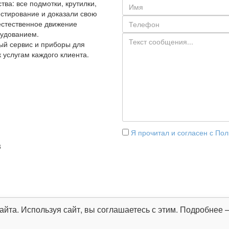
ва: все подмотки, крутилки,
стирование и доказали свою
естественное движение
рудованием.
ый сервис и приборы для
к услугам каждого клиента.
Я прочитал и согласен с По
3
 размещенная на сайте kruti-
айта. Используя сайт, вы соглашаетесь с этим. Подробнее
ерные данные уточняйте у