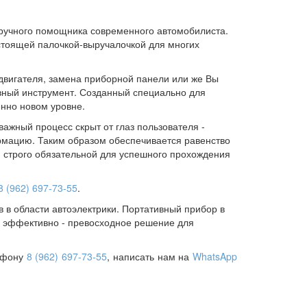
дручного помощника современного автомобилиста.
стоящей палочкой-выручалочкой для многих
 двигателя, замена приборной панели или же Вы
ивный инструмент. Созданный специально для
енно новом уровне.
ажный процесс скрыт от глаз пользователя -
рмацию. Таким образом обеспечивается равенство
я строго обязательной для успешного прохождения
8 (962) 697-73-55
.
 в области автоэлектрики. Портативный прибор в
 эффективно - превосходное решение для
лефону
8 (962) 697-73-55
, написать нам на
WhatsApp