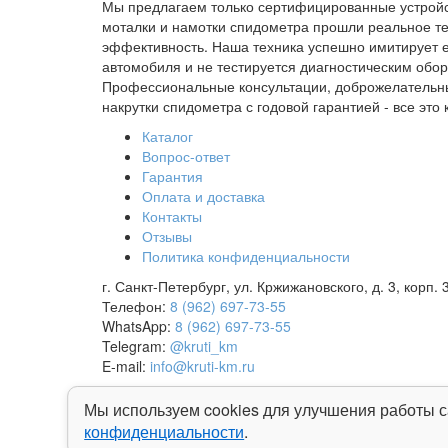
Мы предлагаем только сертифицированные устройст
моталки и намотки спидометра прошли реальное те
эффективность. Наша техника успешно имитирует 
автомобиля и не тестируется диагностическим обо
Профессиональные консультации, доброжелательн
накрутки спидометра с годовой гарантией - все это 
Каталог
Вопрос-ответ
Гарантия
Оплата и доставка
Контакты
Отзывы
Политика конфиденциальности
г. Санкт-Петербург, ул. Кржижановского, д. 3, корп. 
Телефон:
8 (962) 697-73-55
WhatsApp:
8 (962) 697-73-55
Telegram:
@kruti_km
E-mail:
info@kruti-km.ru
2026 © Крути-КМ
Все права защищены. Информация,
Мы используем cookies для улучшения работы с
km.ru, не является публичной офертой. Все достов
конфиденциальности
.
менеджера.
Политика конфиденциальности
.