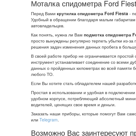
Моталка спидометра Ford Fies
Перед Вами
крутилка спидометра Ford Fiesta
- п
Удобный в обращении благодаря малым габаритам и
автовладельцев.
Как понять, нужна ли Вам
подмотка спидометра Fo
просто вынуждены регулярно терпеть убытки из-за
решения задач изменения данных пробега в большу
В своей работе прибор не ограничивается простой 
инструмент устанавливает соединение со всеми д
данных о пройденных километрах во всей памяти б
любого ТО.
Если Вы хотите стать обладателем нашей разработки
Простая в использовании и удобная в подключени
удобном корпусе, потребляющий абсолютный миним
водителей, ценящих свое время и деньги.
Заказать наши приборы, которые помогут Вам сам
или
Telegram
.
Возможно Вас заинтересуют п