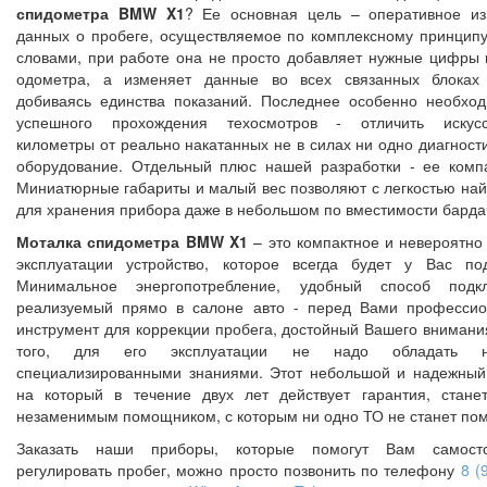
спидометра BMW X1
? Ее основная цель – оперативное и
данных о пробеге, осуществляемое по комплексному принцип
словами, при работе она не просто добавляет нужные цифры 
одометра, а изменяет данные во всех связанных блоках 
добиваясь единства показаний. Последнее особенно необхо
успешного прохождения техосмотров - отличить искусс
километры от реально накатанных не в силах ни одно диагнос
оборудование. Отдельный плюс нашей разработки - ее компа
Миниатюрные габариты и малый вес позволяют с легкостью най
для хранения прибора даже в небольшом по вместимости барда
Моталка спидометра BMW X1
– это компактное и невероятно 
эксплуатации устройство, которое всегда будет у Вас по
Минимальное энергопотребление, удобный способ подкл
реализуемый прямо в салоне авто - перед Вами професси
инструмент для коррекции пробега, достойный Вашего внимани
того, для его эксплуатации не надо обладать н
специализированными знаниями. Этот небольшой и надежный
на который в течение двух лет действует гарантия, стан
незаменимым помощником, с которым ни одно ТО не станет пом
Заказать наши приборы, которые помогут Вам самосто
регулировать пробег, можно просто позвонить по телефону
8 (