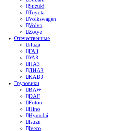
Suzuki
Toyota
Volkswagen
Volvo
Zotye
Отечественные
Лада
ГАЗ
УАЗ
ПАЗ
ЛИАЗ
КАВЗ
Грузовики
BAW
DAF
Foton
Hino
Hyundai
Isuzu
Iveco