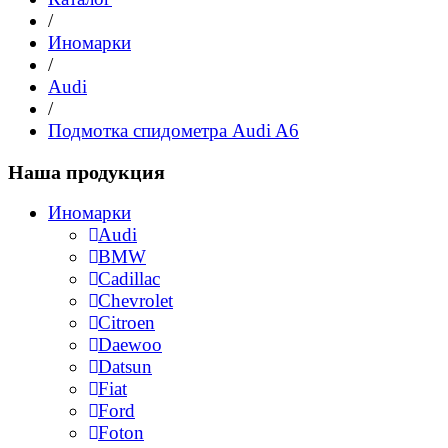
/
Иномарки
/
Audi
/
Подмотка спидометра Audi A6
Наша продукция
Иномарки
Audi
BMW
Cadillac
Chevrolet
Citroen
Daewoo
Datsun
Fiat
Ford
Foton