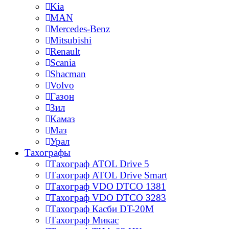
Kia
MAN
Mercedes-Benz
Mitsubishi
Renault
Scania
Shacman
Volvo
Газон
Зил
Камаз
Маз
Урал
Тахографы
Тахограф ATOL Drive 5
Тахограф ATOL Drive Smart
Тахограф VDO DTCO 1381
Тахограф VDO DTCO 3283
Тахограф Касби DT-20M
Тахограф Микас