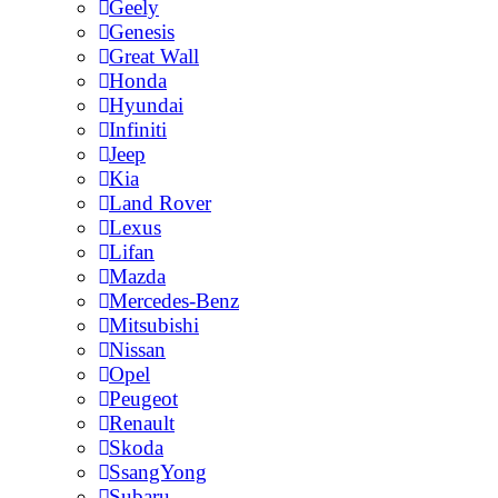
Geely
Genesis
Great Wall
Honda
Hyundai
Infiniti
Jeep
Kia
Land Rover
Lexus
Lifan
Mazda
Mercedes-Benz
Mitsubishi
Nissan
Opel
Peugeot
Renault
Skoda
SsangYong
Subaru