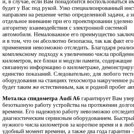
и, в случае, если Вам понадобится воспользоваться им
будет у Вас под рукой. Узко специализированный ин
направлен на решение четко определенной задачи, а з
отдельное внимание при его проектировании уделено
алгоритму взаимодействия с электронной системой
автомобиля. Немаловажное его преимущество заключ
и в том, что он абсолютно безопасна, так как факт его
применения невозможно отследить. Благодаря реали
комплексному подходу к увеличению числа пройден
километров, все блоки и модули памяти, содержащие
связанную информацию о километраже, демонстрир
единство показаний. Следовательно, для любого тес
оборудования на станциях техосмотра накрученное р
будет таким же естественным, как и родной пробег ав
Моталка спидометра Audi A6
гарантирует Вам уве
безотказную работу устройства на протяжении долго
времени. Его надежную работу невозможно отследит
диагностическим сервисным оборудованием. Быстры
нужного числа километров за короткое время и в лю
удобный момент времени, а также два года гарантии –