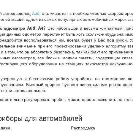
ый автовладелец
Audi
сталкивается с необходимостью скорректиров
елей машин одной из самых популярных автомобильных марок с
 спидометра Audi A4
? Это небольшой и весьма компактный при
я данных одометра перестанет быть хоть сколько-нибудь значимой
онадобится воспользоваться им, всегда будет у Вас под рукой.
тдельное внимание при его проектировании уделено алгоритму вз
 в том, что он абсолютно безопасна, так как факт его применени
енных километров, все блоки и модули памяти, содержащие свя
тестирующего оборудования на станциях техосмотра накрученно
уверенную и безотказную работу устройства на протяжении до
рудованием. Быстрый прирост нужного числа километров за кор
 сотни автовладельцев.
остоятельно регулировать пробег, можно просто позвонить по те
риборы для автомобилей
одажа
Распродажа