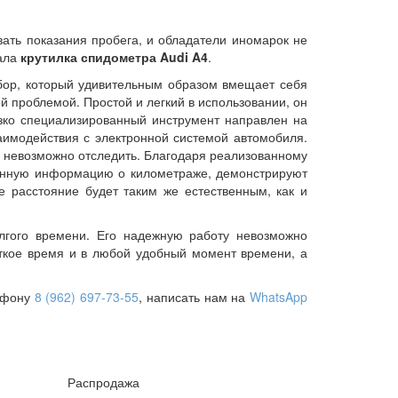
ать показания пробега, и обладатели иномарок не
тала
крутилка спидометра Audi A4
.
бор, который удивительным образом вмещает себя
 проблемой. Простой и легкий в использовании, он
 Узко специализированный инструмент направлен на
аимодействия с электронной системой автомобиля.
я невозможно отследить. Благодаря реализованному
занную информацию о километраже, демонстрируют
е расстояние будет таким же естественным, как и
лгого времени. Его надежную работу невозможно
откое время и в любой удобный момент времени, а
лефону
8 (962) 697-73-55
, написать нам на
WhatsApp
Распродажа