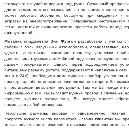
потому его так удобно держать под рукой. Созданный професс
для повсеместного использования, он не занимает много мест
может работать абсолютно бесшумно при сведенных к м
затратах на энергопотребление. Пользоваться инструментом 
легко, достаточно лишь корректно провести работы перед пе
эксплуатацией.
Моталка спидометра Зил Фургон
разработана с учетом с
работы с большегрузными автомобилями, следовательно, не
уделить достаточное внимание процессу установки прибо
данного типа грузовых автомобилей подключение осуществляет
разъем прикуривателя. Однако перед подсоединением устр
питающему разъему (кстати, поддерживается напряжение сети к
так и в 24V), необходимо демонтировать приборную панель и
провод, подробное описание расположения которого Вы сможе
в прилагаемой детальной инструкции. Там же Вы найдете п
информацию о том, как выглядит нужный провод; в случае же, е
процесс вызывает затруднения, Вы всегда можете обрати
помощью в любой автосервис.
Небольшие размеры, высокая и одновременно плавная с
прироста нужного числа километров - своим клиентам мы пр
только качественные изделия, отличным примером которых 