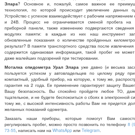
Элара
? Основное и, пожалуй, самое важное ее преимущ
технология, по которой происходит увеличение данных о
Устройство с успехом взаимодействует с рабочим напряжением с
и 24В. Процесс не ограничивается сменой пробега на с
приборной панели, также изменению подвергаются сведения
модулях памяти: в каждые из них наш инструмент зап
обновленные показания о количестве пройденных километро
результат? В памяти транспортного средства после извлечения
содержится одинаковая информация, такой пробег не может
даже малейших подозрений при тестировании.
Моталка спидометра Урал Элара
уже давно (и весьма зас
пользуется успехом у автовладельцев по целому ряду при
компактный, удобный прибор, на которую, к тому же, распрост
гарантия на 2 года. Ее применение гарантирует защиту Вашег
Вашу безопасность. Вы спокойно пройдете любое ТО, даж
тщательное, и не будете беспокоиться о сбоях в электронной с
тому же, с высокой интенсивность работы Вам не придется дол
желанных показаний одометра.
Заказать наши приборы, которые помогут Вам самосто
регулировать пробег, можно просто позвонить по телефону
8 (
73-55
, написать нам на
WhatsApp
или
Telegram
.