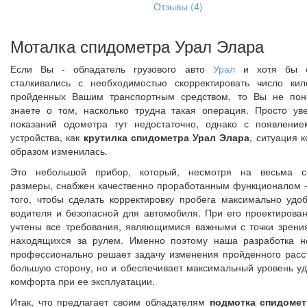
Отзывы (4)
Моталка спидометра Урал Элара
Если Вы - обладатель грузового авто
Урал
и хотя бы о
сталкивались с необходимостью скорректировать число кил
пройденных Вашим транспортным средством, то Вы не пон
знаете о том, насколько трудна такая операция. Просто ув
показаний одометра тут недостаточно, однако с появление
устройства, как
крутилка спидометра Урал Элара
, ситуация 
образом изменилась.
Это небольшой прибор, который, несмотря на весьма с
размеры, снабжен качественно проработанным функционалом -
того, чтобы сделать корректировку пробега максимально удо
водителя и безопасной для автомобиля. При его проектирова
учтены все требования, являющимися важными с точки зрени
находящихся за рулем. Именно поэтому наша разработка н
профессионально решает задачу изменения пройденного расс
большую сторону, но и обеспечивает максимальный уровень уд
комфорта при ее эксплуатации.
Итак, что предлагает своим обладателям
подмотка спидомет