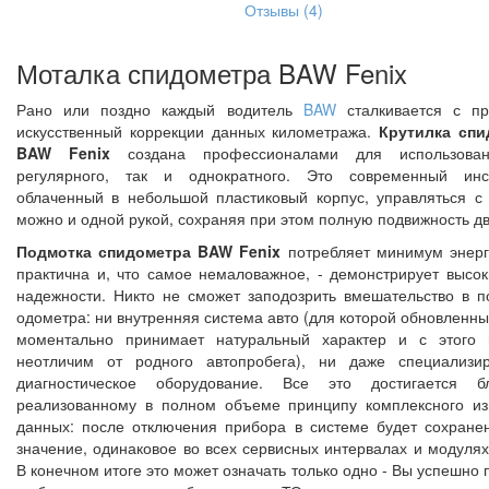
Отзывы (4)
Моталка спидометра BAW Fenix
Рано или поздно каждый водитель
BAW
сталкивается с пр
искусственный коррекции данных километража.
Крутилка спи
BAW Fenix
создана профессионалами для использован
регулярного, так и однократного. Это современный инст
облаченный в небольшой пластиковый корпус, управляться с
можно и одной рукой, сохраняя при этом полную подвижность д
Подмотка спидометра BAW Fenix
потребляет минимум энерг
практична и, что самое немаловажное, - демонстрирует высок
надежности. Никто не сможет заподозрить вмешательство в п
одометра: ни внутренняя система авто (для которой обновленны
моментально принимает натуральный характер и с этого 
неотличим от родного автопробега), ни даже специализи
диагностическое оборудование. Все это достигается бл
реализованному в полном объеме принципу комплексного и
данных: после отключения прибора в системе будет сохране
значение, одинаковое во всех сервисных интервалах и модулях
В конечном итоге это может означать только одно - Вы успешно