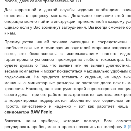
любое, даже самое требовательное ТО.
Для корректной и долгой службы изделия необходимо вни
отнестись к процессу монтажа. Детальное описание этой н
операции можно найти в инструкции, приложенной к каждому уст
Однако если у Вас возникнут затруднения, Вы всегда сможете о
к нам.
Преимущества нашей техники очевидны и сосредоточены 
наиболее важным с точки зрения водителей сторонам вопросам
всего, это безопасность: с использованием нашего изде
гарантировано успешное прохождение любого техосмотра. В
будете думать о том, что выявит или не выявит диагностика
весьма компактен и может похвастаться максимально удобным 
подключения. Не придется вставать с сиденья, не надо вых
машины, а миниатюрные размеры не заставят долго искать м
хранения. Наконец, наш инструментарий спроектирован специ
своего дела – при его работе не затрагивается система электро
а корректировке подвергаются абсолютно все сервисные ин
Просто, качественно и надежно - вот как работает наша
спидометра BAW Fenix
Заказать наши приборы, которые помогут Вам самосто
регулировать пробег, можно просто позвонить по телефону
8 (